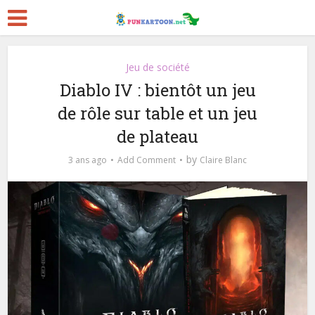
Jeu de société
Diablo IV : bientôt un jeu
de rôle sur table et un jeu
de plateau
by
3 ans ago
Add Comment
Claire Blanc