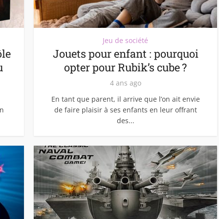
Jeu de société
ôle
Jouets pour enfant : pourquoi
u
opter pour Rubik’s cube ?
4 ans ago
En tant que parent, il arrive que l’on ait envie
on
de faire plaisir à ses enfants en leur offrant
des...