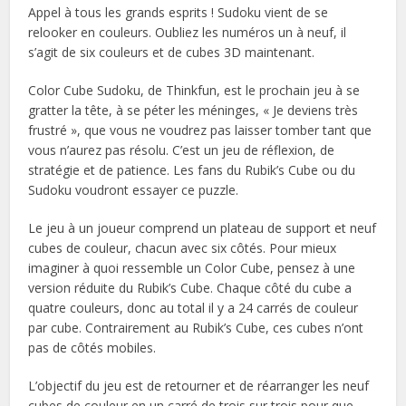
Appel à tous les grands esprits ! Sudoku vient de se
relooker en couleurs. Oubliez les numéros un à neuf, il
s’agit de six couleurs et de cubes 3D maintenant.
Color Cube Sudoku, de Thinkfun, est le prochain jeu à se
gratter la tête, à se péter les méninges, « Je deviens très
frustré », que vous ne voudrez pas laisser tomber tant que
vous n’aurez pas résolu. C’est un jeu de réflexion, de
stratégie et de patience. Les fans du Rubik’s Cube ou du
Sudoku voudront essayer ce puzzle.
Le jeu à un joueur comprend un plateau de support et neuf
cubes de couleur, chacun avec six côtés. Pour mieux
imaginer à quoi ressemble un Color Cube, pensez à une
version réduite du Rubik’s Cube. Chaque côté du cube a
quatre couleurs, donc au total il y a 24 carrés de couleur
par cube. Contrairement au Rubik’s Cube, ces cubes n’ont
pas de côtés mobiles.
L’objectif du jeu est de retourner et de réarranger les neuf
cubes de couleur en un carré de trois sur trois pour que